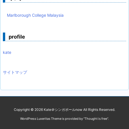
Marlborough College Malaysia
profile
kate
サイトマップ
Copyright ©
2026
Kate＠シンガポールnow
All Rights Reserved.
WordPress Luxeritas Theme is provided by "
Thought is free
".