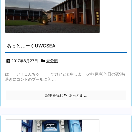
あっとまーくUWCSEA
2017年8月27日
未分類
はーーい！こんちゃーーーすけいとと申しまーっす(鼻声)昨日の夜9時
過ぎにコンドのプールに入 ...
記事を読む
あっとま ...