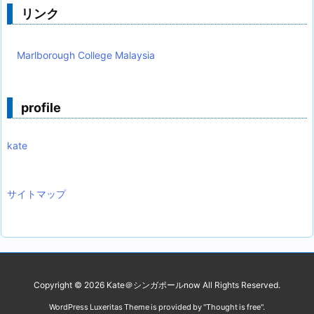
リンク
Marlborough College Malaysia
profile
kate
サイトマップ
Copyright ©
2026
Kate＠シンガポールnow
All Rights Reserved.
WordPress Luxeritas Theme is provided by "
Thought is free
".