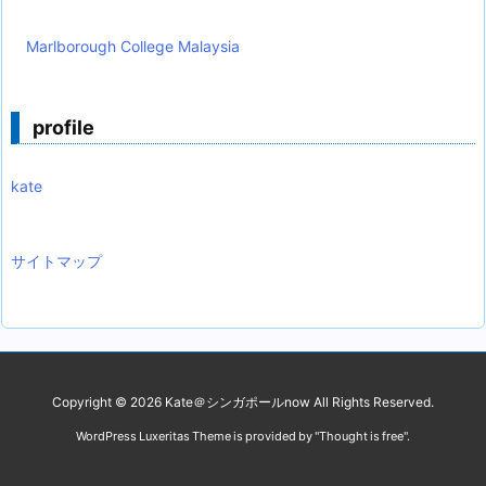
Marlborough College Malaysia
profile
kate
サイトマップ
Copyright ©
2026
Kate＠シンガポールnow
All Rights Reserved.
WordPress Luxeritas Theme is provided by "
Thought is free
".